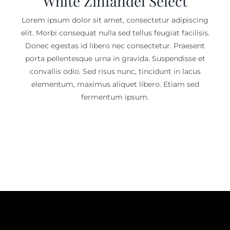
White Zinfandel Select
Lorem ipsum dolor sit amet, consectetur adipiscing
elit. Morbi consequat nulla sed tellus feugiat facilisis.
Donec egestas id libero nec consectetur. Praesent
porta pellentesque urna in gravida. Suspendisse et
convallis odio. Sed risus nunc, tincidunt in lacus
elementum, maximus aliquet libero. Etiam sed
fermentum ipsum.